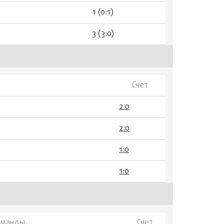
1 (0:1)
3 (3:0)
Счет
2:0
2:0
1:0
1:0
оманды
Счет