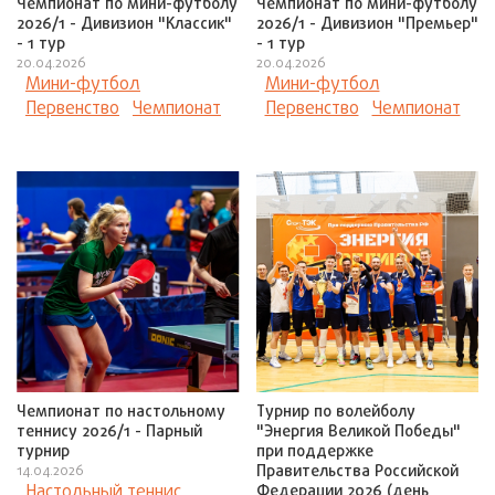
Чемпионат по мини-футболу
Чемпионат по мини-футболу
2026/1 - Дивизион "Классик"
2026/1 - Дивизион "Премьер"
- 1 тур
- 1 тур
20.04.2026
20.04.2026
Мини-футбол
Мини-футбол
Первенство
Чемпионат
Первенство
Чемпионат
Чемпионат по настольному
Турнир по волейболу
теннису 2026/1 - Парный
"Энергия Великой Победы"
турнир
при поддержке
Правительства Российской
14.04.2026
Настольный теннис
Федерации 2026 (день