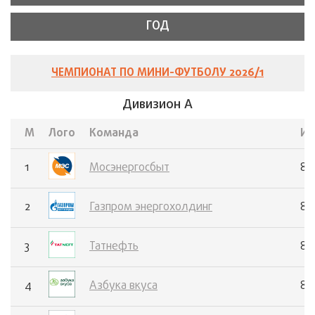
ГОД
ЧЕМПИОНАТ ПО МИНИ-ФУТБОЛУ 2026/1
Дивизион А
М
Лого
Команда
И
1
Мосэнергосбыт
8
2
Газпром энергохолдинг
8
3
Татнефть
8
4
Азбука вкуса
8