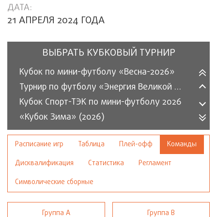
ДАТА:
21 АПРЕЛЯ 2024 ГОДА
ВЫБРАТЬ КУБКОВЫЙ ТУРНИР
Кубок по мини-футболу «Весна-2026»
Турнир по футболу «Энергия Великой Победы» 2026
Кубок Спорт-ТЭК по мини-футболу 2026
«Кубок Зима» (2026)
«Кубок энергетика» по мини-футболу (2025)
Расписание игр
Таблица
Плей-офф
Команды
Кубок по мини-футболу «Осень-2025»
«Осенний кубок СПОРТ-ТЭК» среди организаций 2025
Дисквалификация
Статистика
Регламент
Кубок по мини-футболу «Весна-2025»
Символические сборные
Турнир по футболу «Энергия Великой Победы» 2025
Кубок Спорт-ТЭК по мини-футболу 2025
Группа А
Группа В