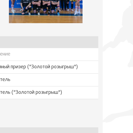
ение
яный призер ("Золотой розыгрыш")
тель
тель ("Золотой розыгрыш")