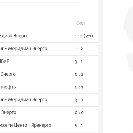
Счет
идиан Энерго
1 : 1 (2:1)
нг - Меридиан Энерго
1 : 2
ИБУР
3 : 1
 Энерго
0 : 2
атнефть
0 : 1
нг - Меридиан Энерго
3 : 0
 Энерго
0 : 0
ссети Центр - Ярэнерго
5 : 1