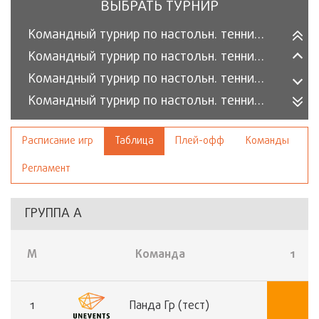
ВЫБРАТЬ ТУРНИР
Командный турнир по настольн. теннису 2026/1 (Премьер)
Командный турнир по настольн. теннису 2026/1 (Классик)
Командный турнир по настольн. теннису 2025/2 (Премьер)
Командный турнир по настольн. теннису 2025/2 (Классик)
Турнир компаний ТЭК 2025
Расписание игр
Таблица
Плей-офф
Команды
Командный турнир по настольн. теннису 2025/1 (Классик)
Командный турнир по настольн. теннису 2025/1 (Премьер)
Регламент
ГРУППА А
М
Команда
1
1
Панда Гр (тест)