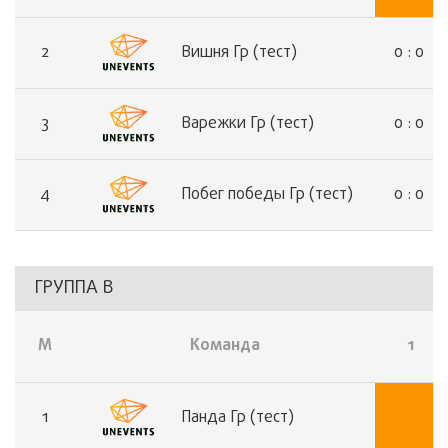
0 : 0 
2
Вишня Гр (тест)
0 : 0 
3
Варежки Гр (тест)
0 : 0 
4
Побег победы Гр (тест)
ГРУППА В
М
Команда
1
1
Панда Гр (тест)