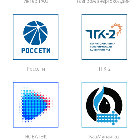
Интер РАО
Газпром энергохолдинг
Россети
ТГК-2
НОВАТЭК
КазМунайГаз