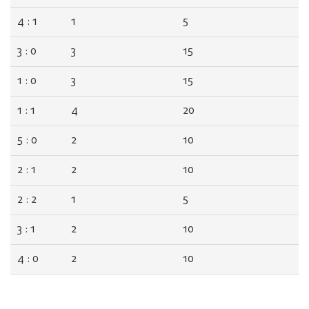
4 : 1
1
5
3 : 0
3
15
1 : 0
3
15
1 : 1
4
20
5 : 0
2
10
2 : 1
2
10
2 : 2
1
5
3 : 1
2
10
4 : 0
2
10