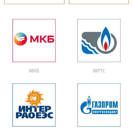
Кубок Спорт-ТЭК по мини-футболу 2025
«Кубок Зима» (2025)
Кубок, посвященный Дню работника нефтяной и газовой промышленности
МКБ
МРТС