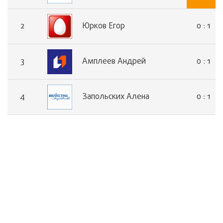
0 : 1 
2
Юрков Егор
0 : 1 
3
Амплеев Андрей
0 : 1 
4
Запольских Алена