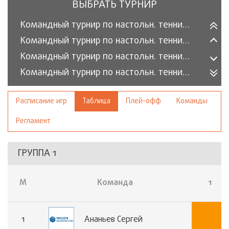
ВЫБРАТЬ ТУРНИР
Командный турнир по настольн. теннису 2026/1 (Премьер)
Командный турнир по настольн. теннису 2026/1 (Классик)
Командный турнир по настольн. теннису 2025/2 (Премьер)
Командный турнир по настольн. теннису 2025/2 (Классик)
Турнир компаний ТЭК 2025
Расписание игр
Таблица
Плей-офф
Команды
Командный турнир по настольн. теннису 2025/1 (Классик)
Командный турнир по настольн. теннису 2025/1 (Премьер)
Регламент
ГРУППА 1
М
Команда
1
1
Ананьев Сергей