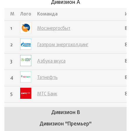
Дивизион А
М
Лого
Команда
И
1
Мосэнергосбыт
8
2
Газпром энергохолдинг
8
3
Азбука вкуса
8
4
Татнефть
8
5
МТС Банк
8
Дивизион В
Дивизион "Премьер"