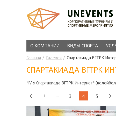
О КОМПАНИИ
ВИДЫ СПОРТА
УСЛ
Главная
Галерея
Спартакиада ВГТРК Интер
СПАРТАКИАДА ВГТРК ИНТ
"IV-я Спартакиада ВГТРК Интернет" (волейбол
1
...
3
4
5