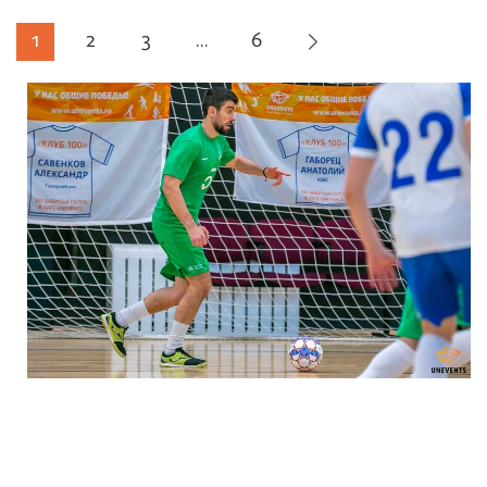
1
2
3
...
6