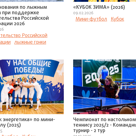
нования по лыжным
«КУБОК ЗИМА» (2026)
м при поддержке
09.02.2026
тельства Российской
Мини-футбол
Кубок
ации 2026
026
тельство Российской
ации
лыжные гонки
к энергетика» по мини-
Чемпионат по настольном
лу (2025)
теннису 2025/2 - Командн
турнир - 2 тур
25