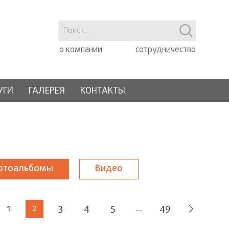
о компании
сотрудничество
УГИ
ГАЛЕРЕЯ
КОНТАКТЫ
отоальбомы
Видео
1
2
3
4
5
...
49