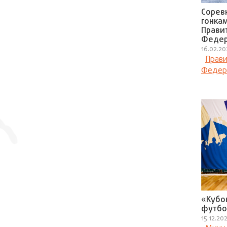
Сорев
гонка
Прави
Федер
16.02.2
Прави
Федер
«Кубо
футбо
15.12.20