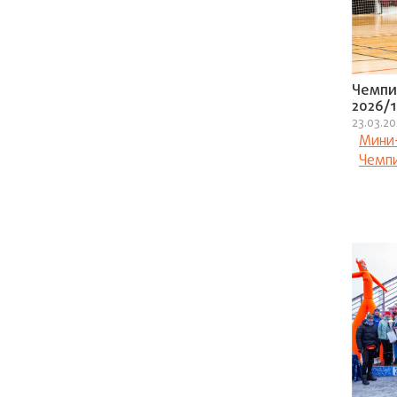
Чемпи
2026/1
23.03.2
Мини
Чемп