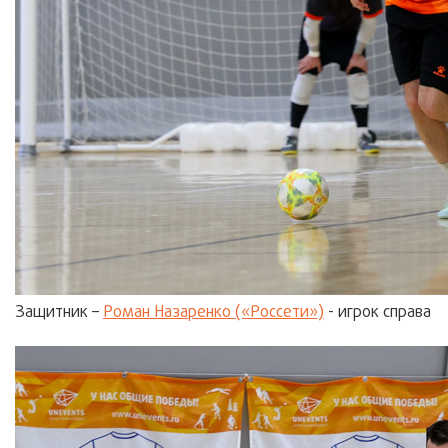
Защитник –
Роман Назаренко («Россети»)
- игрок справа