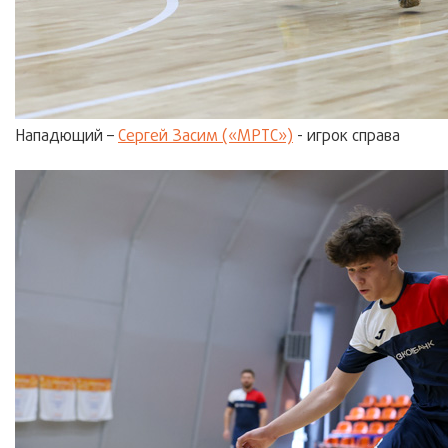
Нападющий –
Сергей Засим («МРТС»)
- игрок справа