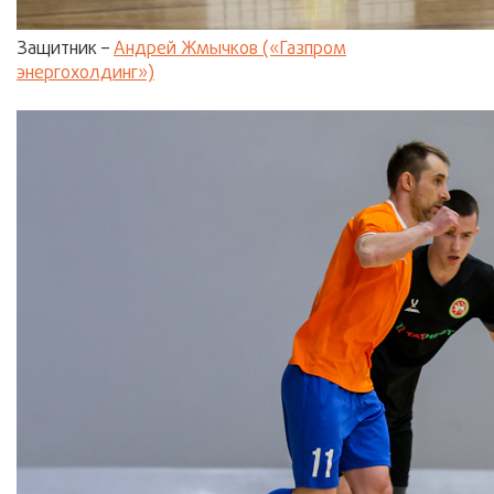
Защитник –
Андрей Жмычков («Газпром
энергохолдинг»)