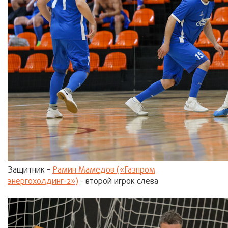
Защитник –
Рамин Мамедов («Газпром
энергохолдинг-2»)
- второй игрок слева