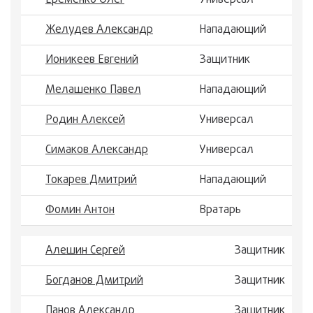
Еременко Олег
Универсал
Желудев Александр
Нападающий
Ионикеев Евгений
Защитник
Мелашенко Павел
Нападающий
Родин Алексей
Универсал
Симаков Александр
Универсал
Токарев Дмитрий
Нападающий
Фомин Антон
Вратарь
Алешин Сергей
Защитник
Богданов Дмитрий
Защитник
Панов Александр
Защитник