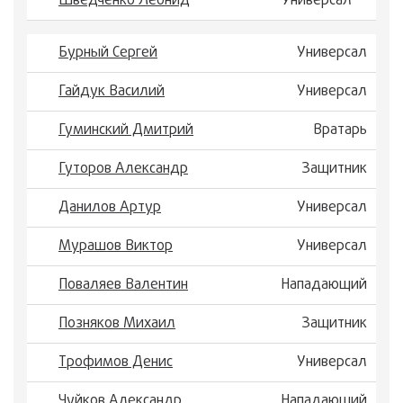
Шведченко Леонид
Универсал
Бурный Сергей
Универсал
Гайдук Василий
Универсал
Гуминский Дмитрий
Вратарь
Гуторов Александр
Защитник
Данилов Артур
Универсал
Мурашов Виктор
Универсал
Поваляев Валентин
Нападающий
Позняков Михаил
Защитник
Трофимов Денис
Универсал
Чуйков Александр
Нападающий