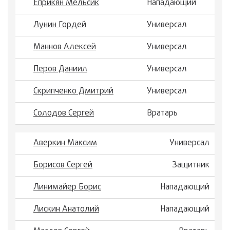
Еприкян Мельсик
Нападающий
Лунин Гордей
Универсал
Маннов Алексей
Универсал
Перов Даниил
Универсал
Скрипченко Дмитрий
Универсал
Солодов Сергей
Вратарь
Аверкин Максим
Универсал
Борисов Сергей
Защитник
Линимайер Борис
Нападающий
Лискин Анатолий
Нападающий