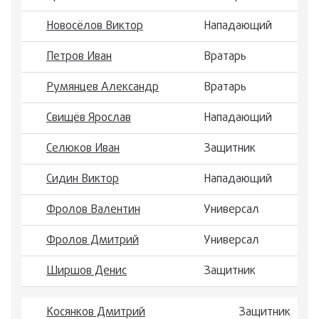
Новосёлов Виктор
Нападающий
Петров Иван
Вратарь
Румянцев Александр
Вратарь
Свищёв Ярослав
Нападающий
Селюков Иван
Защитник
Сидин Виктор
Нападающий
Фролов Валентин
Универсал
Фролов Дмитрий
Универсал
Ширшов Денис
Защитник
Косянков Дмитрий
Защитник