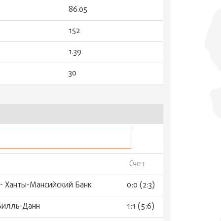
86.05
152
1.39
30
Счет
- Ханты-Мансийский Банк
0:0 (2:3)
Билль-Данн
1:1 (5:6)