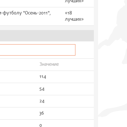
лучших»
и-футболу "Осень-2011",
«18
лучших»
Значение
114
54
24
36
0