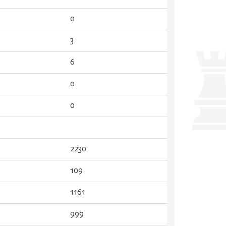
0
3
6
0
0
2230
109
1161
999