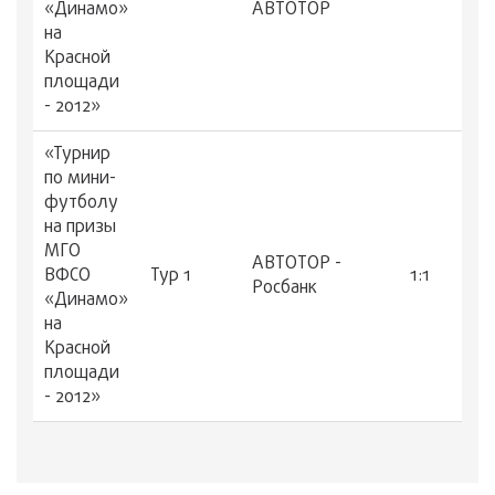
«Динамо»
АВТОТОР
на
Красной
площади
- 2012»
«Турнир
по мини-
футболу
на призы
МГО
АВТОТОР -
ВФСО
Тур 1
1:1
Росбанк
«Динамо»
на
Красной
площади
- 2012»