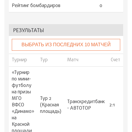
Рейтинг бомбардиров
0
РЕЗУЛЬТАТЫ
ВЫБРАТЬ ИЗ ПОСЛЕДНИХ 10 МАТЧЕЙ
Турнир
Тур
Матч
Счет
«Турнир
по мини-
футболу
на призы
МГО
Тур 2
Транскредитбанк
ВФСО
(Красная
2:1
- АВТОТОР
«Динамо»
площадь)
на
Красной
площади