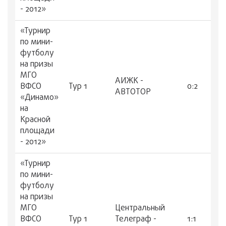
- 2012»
«Турнир
по мини-
футболу
на призы
МГО
АИЖК -
ВФСО
Тур 1
0:2
АВТОТОР
«Динамо»
на
Красной
площади
- 2012»
«Турнир
по мини-
футболу
на призы
МГО
Центральный
ВФСО
Тур 1
Телеграф -
1:1