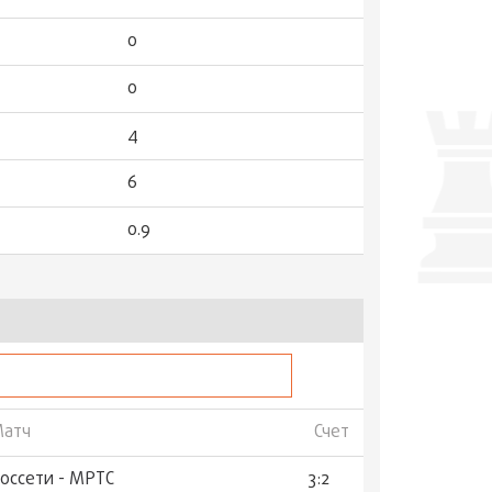
0
0
4
6
0.9
атч
Счет
оссети - МРТС
3:2