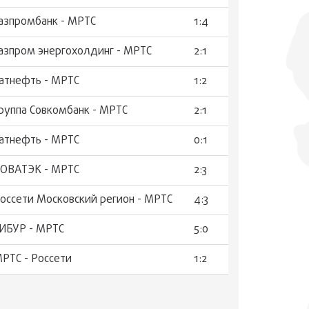
азпромбанк - МРТС
1:4
азпром энергохолдинг - МРТС
2:1
атнефть - МРТС
1:2
руппа Совкомбанк - МРТС
2:1
атнефть - МРТС
0:1
ОВАТЭК - МРТС
2:3
оссети Московский регион - МРТС
4:3
ИБУР - МРТС
5:0
РТС - Россети
1:2