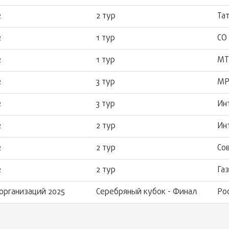
2
2 тур
Та
2
1 тур
СО
2
1 тур
МТ
2
3 тур
МР
2
3 тур
Ин
2
2 тур
Ин
2
2 тур
Со
2
2 тур
Га
организаций 2025
Серебряный кубок - Финал
Ро