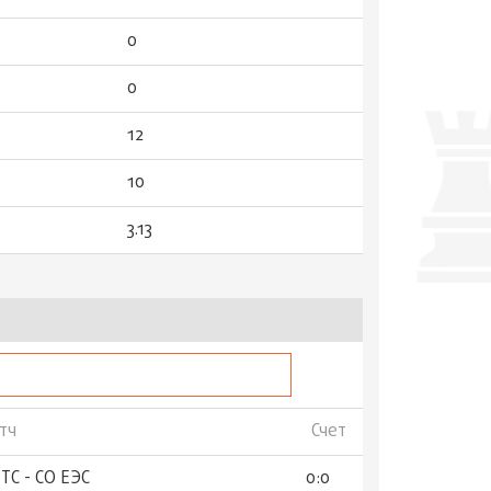
0
0
12
10
3.13
тч
Счет
ТС - СО ЕЭС
0:0