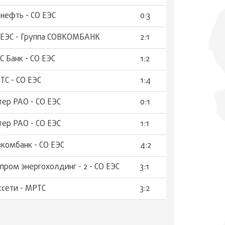
тнефть - СО ЕЭС
0:3
 ЕЭС - Группа СОВКОМБАНК
2:1
С Банк - СО ЕЭС
1:2
ТС - СО ЕЭС
1:4
тер РАО - СО ЕЭС
0:1
тер РАО - СО ЕЭС
1:1
вкомбанк - СО ЕЭС
4:2
зпром энергохолдинг - 2 - СО ЕЭС
3:1
ссети - МРТС
3:2