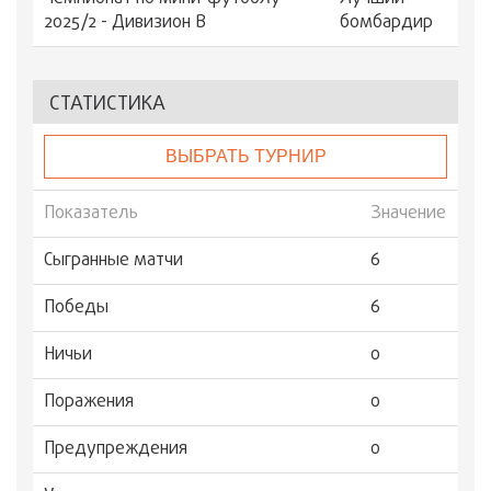
2025/2 - Дивизион В
бомбардир
СТАТИСТИКА
ВЫБРАТЬ ТУРНИР
Показатель
Значение
Сыгранные матчи
6
Победы
6
Ничьи
0
Поражения
0
Предупреждения
0