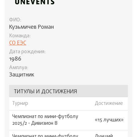
ФИО:
Кузьмичев Роман
Команда:
СО ЕЭС
Дата рождения:
1986
Амплуа:
Защитник
ТИТУЛЫ И ДОСТИЖЕНИЯ
Турнир
Достижение
Чемпионат по мини-футболу
«15 лучших»
2025/2 - Дивизион В
Чемпионат по мини-футболу
Лучший