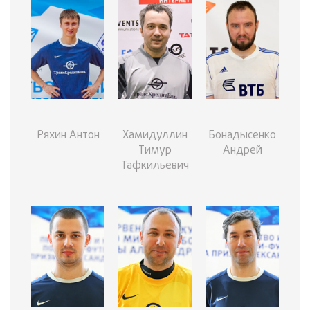
Ряхин Антон
Хамидуллин
Бонадысенко
Тимур
Андрей
Тафкильевич