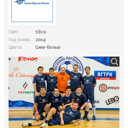
Сайт:
tcb.ru
Год основ.:
2004
Цвета:
Сине-белые