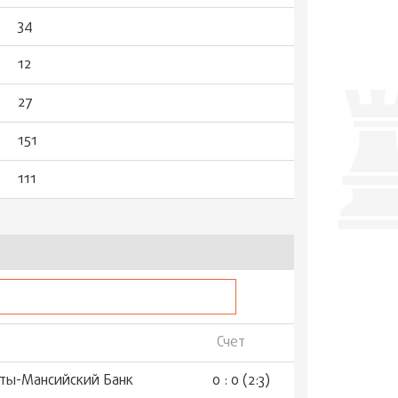
34
12
27
151
111
Счет
анты-Мансийский Банк
0 : 0 (2:3)