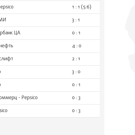
epsico
1 : 1 (5:6)
АМИ
3 : 1
ербанк ЦА
0 : 1
тнефть
4 : 0
ослифт
2 : 1
o
3 : 0
o
0 : 1
оммерц - Pepsico
0 : 3
sico
0 : 3