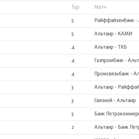
Тур
Матч
5
Райффайзенбанк -
5
Альтаир - КАМИ
4
Альтаир - ТКБ
4
Газпромбанк - Аль
4
Промсвязьбанк - А
3
Альтаир - Райффа
3
Связной - Альтаир
3
Банк Петрокоммерц
2
Альтаир - Банк Пе