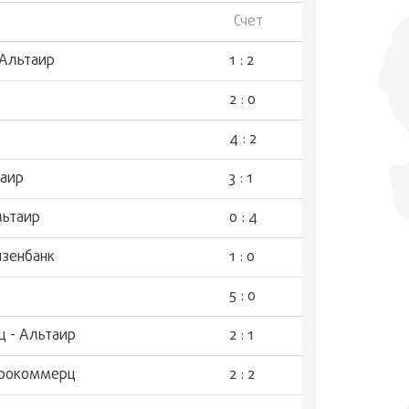
Счет
 Альтаир
1 : 2
2 : 0
4 : 2
таир
3 : 1
льтаир
0 : 4
йзенбанк
1 : 0
5 : 0
 - Альтаир
2 : 1
трокоммерц
2 : 2