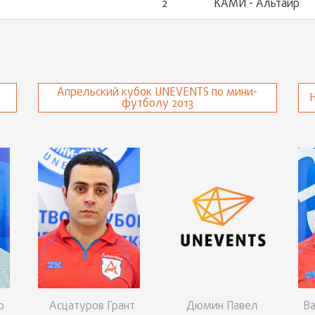
2
КАМИ - Альтаир
Апрельский кубок UNEVENTS по мини-
футболу 2013
р
Асцатуров Грант
Дюмин Павел
В