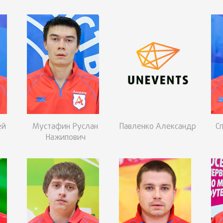
ей
Мустафин Руслан
Павленко Александр
С
Нажипович