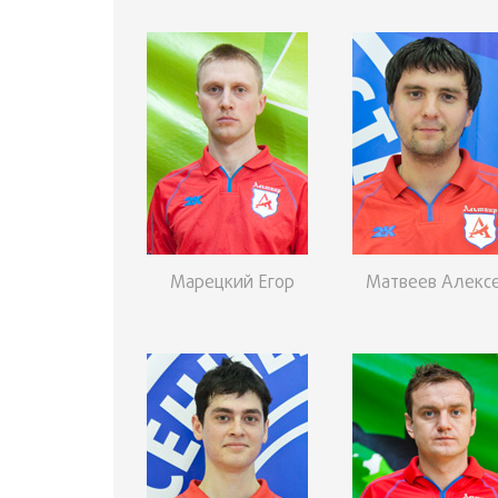
Марецкий Егор
Матвеев Алекс