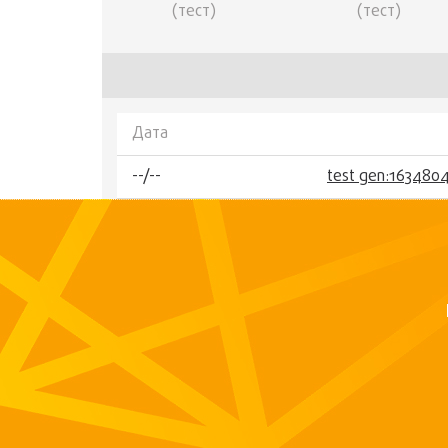
(тест)
(тест)
Дата
--/--
test gen:163480