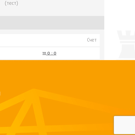
(тест)
Счет
0 : 0
тп
Й