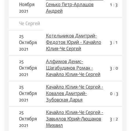
Ноября
Сенько Петр-Арлашов
1 : 3
2021
Андрей
Че Сергей
Котельников Дмитрий-
25
Федотов Юрий - Качайло
3 : 1
Октября
Юлия-Че Сергей
2021
25
Алфимов Денис-
Октября
Шагабудинов Роман -
3 : 0
2021
Качайло Юлия-Че Сергей
25
Качайло Юлия-Че Сергей -
Октября
Ковалев Дмитрий-
0 : 3
2021
Зубовская Дарья
25
Качайло Юлия-Че Сергей -
Октября
Завьялов Юрий-Лющанов
3 : 2
2021
Михаил