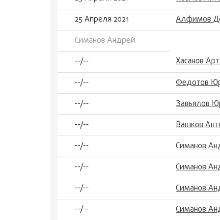
25 Апреля 2021
Алфимов Де
Симанов Андрей
Хасанов Ар
--/--
--/--
Федотов Юр
--/--
Завьялов Ю
--/--
Вашков Ант
--/--
Симанов Ан
--/--
Симанов Ан
--/--
Симанов Ан
--/--
Симанов Ан