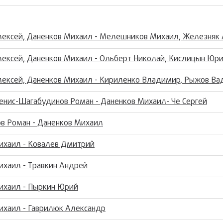
лексей, Даненков Михаил - Мелешников Михаил, Железняк
лексей, Даненков Михаил - Ольберт Николай, Кислицын Юр
лексей, Даненков Михаил - Кириленко Владимир, Рыжов В
нис-Шагабудинов Роман - Даненков Михаил- Че Сергей
в Роман - Даненков Михаил
ихаил - Ковалев Дмитрий
ихаил - Травкин Андрей
ихаил - Пыркин Юрий
ихаил - Гаврилюк Александр