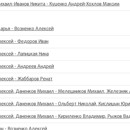
ихаил-Иванов Никита - Куценко Андрей-Хохлов Максим
арья - Возненко Алексей
лексей - Федоров Иван
ексей - Лапицкая Нина
лексей - Андреев Андрей
лексей - Жаббаров Ренат
лексей, Даненков Михаил - Мелешников Михаил, Железняк
лексей, Даненков Михаил - Ольберт Николай, Кислицын Юр
лексей, Даненков Михаил - Кириленко Владимир, Рыжов В
н - Возненко Алексей