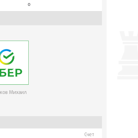
0
ков Михаил
Счет