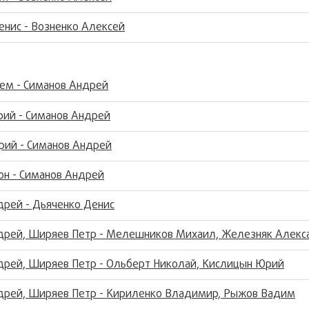
нис - Возненко Алексей
тем - Симанов Андрей
ий - Симанов Андрей
рий - Симанов Андрей
он - Симанов Андрей
дрей - Дьяченко Денис
дрей, Ширяев Петр - Мелешников Михаил, Железняк Алекс
дрей, Ширяев Петр - Ольберт Николай, Кислицын Юрий
дрей, Ширяев Петр - Кириленко Владимир, Рыжов Вадим