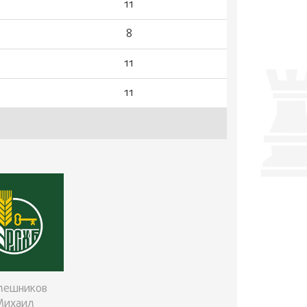
11
8
11
11
лешников
Михаил