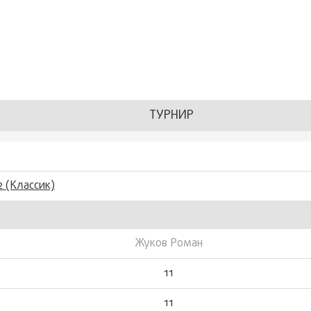
ТУРНИР
2 (Классик)
Жуков Роман
11
11