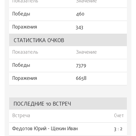
Показатель
Значение
Победы
460
Поражения
343
СТАТИСТИКА ОЧКОВ
Показатель
Значение
Победы
7379
Поражения
6658
ПОСЛЕДНИЕ 10 ВСТРЕЧ
Встреча
Счет
Федотов Юрий - Щекин Иван
3 : 2