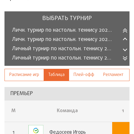
ВЫБРАТЬ ТУРНИР
Личн. турнир по настольн. теннису 2026/1 (Премьер)
Личн. турнир по настольн. теннису 2026/1 (Классик)
Личный турнир по настольн. теннису 2025/2 (Премьер)
Личный турнир по настольн. теннису 2025/2 (Классик)
Личн. турнир по настольн. теннису 2025/1 (Классик)
Расписание игр
Таблица
Плей-офф
Регламент
Личн. турнир по настольн. теннису 2025/1 (Премьер)
ПРЕМЬЕР
М
Команда
1
1
Федосеев Игорь