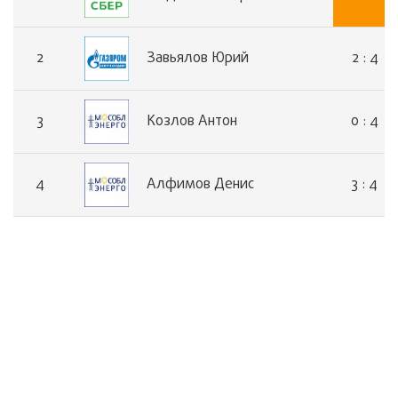
2 : 4
2
Завьялов Юрий
0 : 4
3
Козлов Антон
3 : 4
4
Алфимов Денис