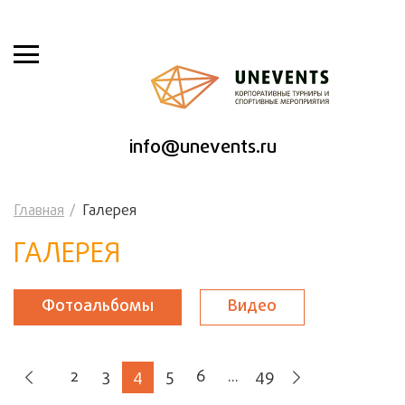
info@unevents.ru
Главная
Галерея
ГАЛЕРЕЯ
Фотоальбомы
Видео
2
3
4
5
6
...
49