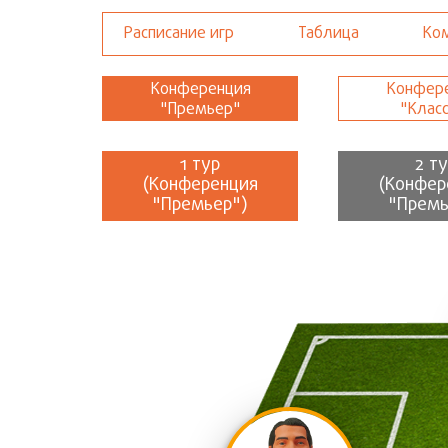
Расписание игр
Таблица
Ко
Конференция
Конфер
"Премьер"
"Клас
1 тур
2 т
(Конференция
(Конфер
"Премьер")
"Премь