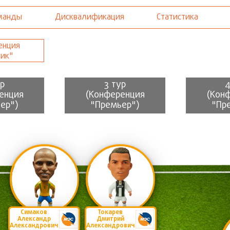
манды
Дисквалификация
Статистика
енция
сик"
ур
3 тур
4
енция
(Конференция
(Кон
ер")
"Премьер")
"Пр
Симаков
Токарев
Александр
Дмитрий
Александрович
Александрович