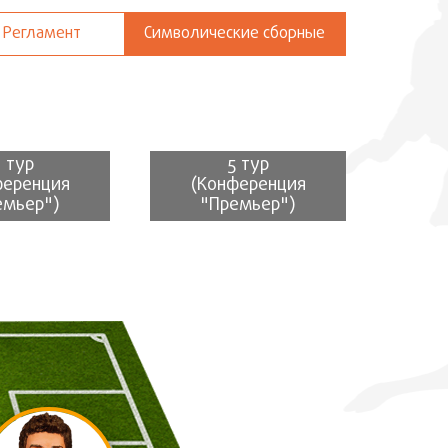
Регламент
Символические сборные
 тур
5 тур
ференция
(Конференция
емьер")
"Премьер")