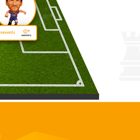
Unevents
Й