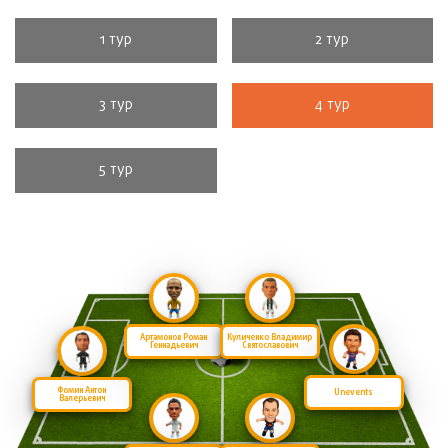
1 тур
2 тур
3 тур
4 тур
5 тур
Артамонов Роман
Куличенко Владимир
Геннадьевич
Святославович
Фомин Антон
Unevents
Валерьевич