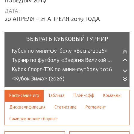
ПОБЕДЫ» 2019
ДАТА:
20 АПРЕЛЯ – 21 АПРЕЛЯ 2019 ГОДА
ВЫБРАТЬ КУБКОВЫЙ ТУРНИР
Кубок по мини-футболу «Весна-2026»
Турнир по футболу «Энергия Великой Победы» 2026
Кубок Спорт-ТЭК по мини-футболу 2026
«Кубок Зима» (2026)
«Кубок энергетика» по мини-футболу (2025)
Расписание игр
Таблица
Плей-офф
Команды
Кубок по мини-футболу «Осень-2025»
«Осенний кубок СПОРТ-ТЭК» среди организаций 2025
Дисквалификация
Статистика
Регламент
Кубок по мини-футболу «Весна-2025»
Символические сборные
Турнир по футболу «Энергия Великой Победы» 2025