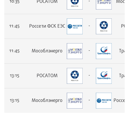
10:35
-
РОСАТОМ
Мособ
11:45
-
Россети ФСК ЕЭС
РО
11:45
-
Мособлэнерго
Тран
13:15
-
РОСАТОМ
Тран
13:15
-
Мособлэнерго
Россет