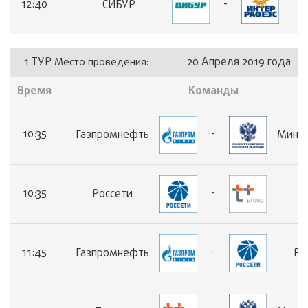
12:40
-
СИБУР
1 ТУР
20 Апреля 2019 года
Место проведения:
Время
Команды
10:35
-
Газпромнефть
Минэн
10:35
-
Россети
Т
11:45
-
Газпромнефть
Ро