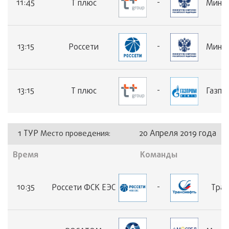
11:45
-
Т плюс
Минэн
13:15
-
Россети
Минэн
13:15
-
Т плюс
Газпр
1 ТУР
20 Апреля 2019 года
Место проведения:
Время
Команды
10:35
-
Россети ФСК ЕЭС
Тран