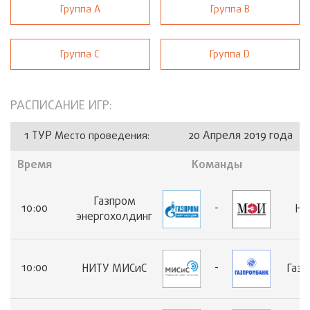
Кубок Спорт-ТЭК по мини-футболу 2025
Группа А
Группа В
«Кубок Зима» (2025)
Осенний Кубок СПОРТ-ТЭК (Кубок "Нефть и газ")
Группа С
Группа D
Кубок, посвященный Дню работника нефтяной и газовой промышленности
РАСПИСАНИЕ ИГР:
1 ТУР
20 Апреля 2019 года
Место проведения:
Время
Команды
Газпром
10:00
-
НИ
энергохолдинг
10:00
-
НИТУ МИСиС
Газ