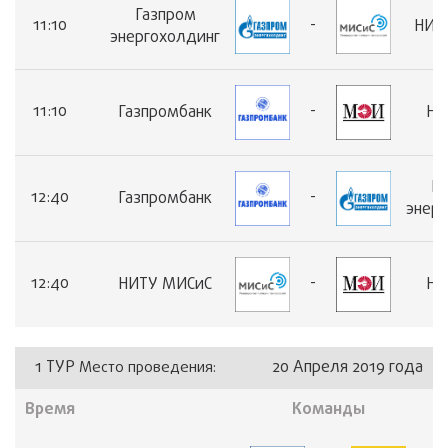
Газпром
11:10
-
НИТ
энергохолдинг
11:10
-
Газпромбанк
НИ
Га
12:40
-
Газпромбанк
энер
12:40
-
НИТУ МИСиС
НИ
1 ТУР
20 Апреля 2019 года
Место проведения:
Время
Команды