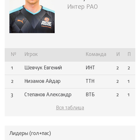
Интер РАО
№
Игрок
Команда
И
П
1
Шевчук Евгений
ИНТ
2
2
2
Низамов Айдар
ТТН
2
1
3
Степанов Александр
ВТБ
2
1
Вся таблица
4
Терехов Денис
ГЭХ
2
1
5
Титовец Андрей
ТКБ
2
1
Лидеры (гол+пас)
6
Зайцев Тимофей
ГПБ
2
1