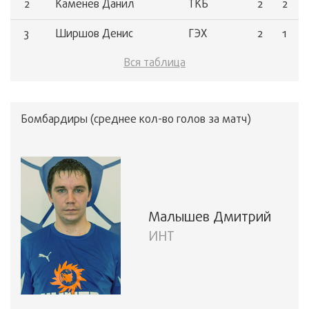
2
Каменев Данил
ТКБ
2
2
3
Ширшов Денис
ГЭХ
2
1
Вся таблица
4
Зайцев Тимофей
ГПБ
2
1
5
Репин Михаил
ГПБ
2
1
Бомбардиры (среднее кол-во голов за матч)
6
Салимгареев Ленар
ТКБ
2
1
Малышев Дмитрий
ИНТ