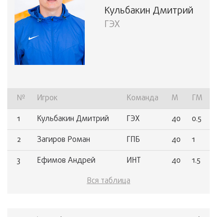
Кульбакин Дмитрий
ГЭХ
№
Игрок
Команда
М
ГМ
1
Кульбакин Дмитрий
ГЭХ
40
0.5
2
Загиров Роман
ГПБ
40
1
3
Ефимов Андрей
ИНТ
40
1.5
Вся таблица
4
Степанов Александр
ВТБ
40
1.5