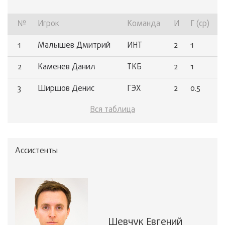
№
Игрок
Команда
И
Г (ср)
1
Малышев Дмитрий
ИНТ
2
1
2
Каменев Данил
ТКБ
2
1
3
Ширшов Денис
ГЭХ
2
0.5
Вся таблица
4
Зайцев Тимофей
ГПБ
2
0.5
5
Репин Михаил
ГПБ
2
0.5
Ассистенты
6
Салимгареев Ленар
ТКБ
2
0.5
Шевчук Евгений