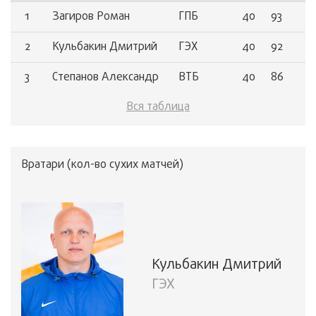
1
Загиров Роман
ГПБ
40
93
2
Кульбакин Дмитрий
ГЭХ
40
92
3
Степанов Александр
ВТБ
40
86
Вся таблица
4
Ефимов Андрей
ИНТ
40
75
Вратари (кол-во сухих матчей)
Кульбакин Дмитрий
ГЭХ