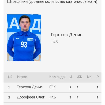
Штрафники (среднее количество карточек за матч)
Терехов Денис
ГЭХ
№
Игрок
Команда
И
ЖК
КК
Р
1
Терехов Денис
ГЭХ
2
1
1
2
Дорофеев Олег
ТКБ
2
1
1