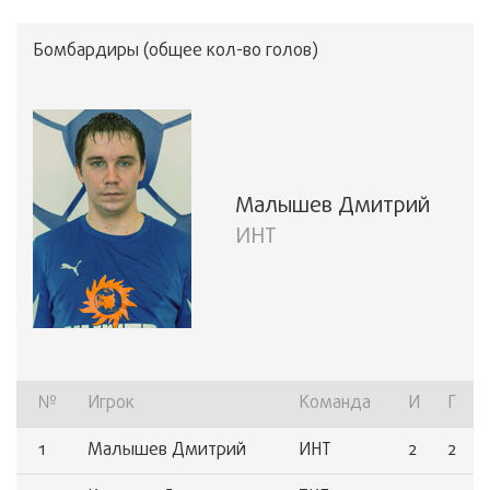
«Кубок Зима» (2025)
Осенний Кубок СПОРТ-ТЭК (Кубок "Нефть и газ")
Бомбардиры (общее кол-во голов)
Малышев Дмитрий
ИНТ
№
Игрок
Команда
И
Г
1
Малышев Дмитрий
ИНТ
2
2