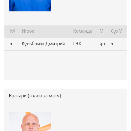
№
Игрок
Команда
М
СухМ
1
Кульбакин Дмитрий
ГЭХ
40
1
Вратари (голов за матч)