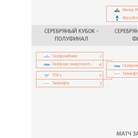
Интер 
Мособл
СЕРЕБРЯНЫЙ КУБОК -
СЕРЕБРЯ
ПОЛУФИНАЛ
Ф
Газпромбанк
2
Газпром энергохолдинг
4
Татнефт
ТГК-2
0
Татнефть
3
МАТЧ З