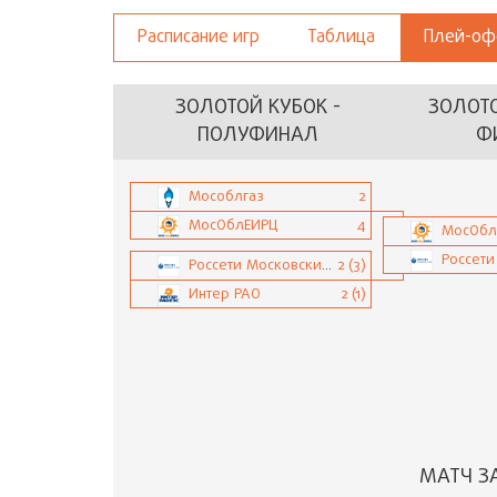
Расписание игр
Таблица
Плей-о
ЗОЛОТОЙ КУБОК -
ЗОЛОТО
ПОЛУФИНАЛ
Ф
Мособлгаз
2
МосОблЕИРЦ
4
МосОбл
Россети Московский регион
2 (3)
Интер РАО
2 (1)
МАТЧ З