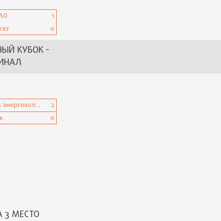
РАО
1
газ
0
НЫЙ КУБОК -
ИНАЛ
Газпром энергохолдинг
2
ь
0
А 3 МЕСТО