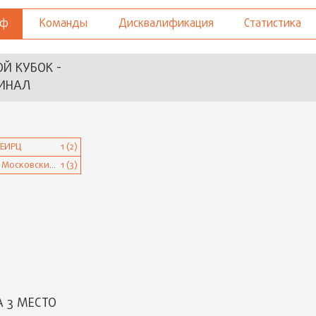
Кубок по 
фф
Команды
Дисквалификация
Статистика
Кубок по 
Й КУБОК -
ИНАЛ
Кубок Спо
«Кубок Зи
ЕИРЦ
1 (2)
Россети Московский регион
1 (3)
А 3 МЕСТО