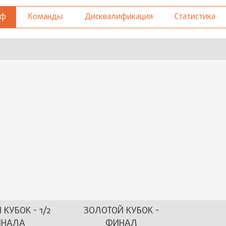
Кубок по 
фф
Команды
Дисквалификация
Статистика
Кубок по 
Кубок Спо
«Кубок Зи
КУБОК - 1/2
ЗОЛОТОЙ КУБОК -
НАЛА
ФИНАЛ