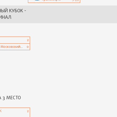
НЫЙ КУБОК -
ИНАЛ
2
Россети Московский регион
0
А 3 МЕСТО
К
2