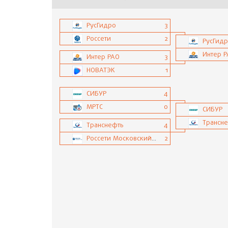
РусГидро
3
Россети
2
РусГид
Интер 
Интер РАО
3
НОВАТЭК
1
СИБУР
4
МРТС
0
СИБУР
Трансн
Транснефть
4
Россети Московский регион
2