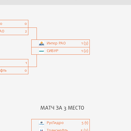
ро
0
РАО
2
Интер РАО
1 (3)
СИБУР
1 (2)
1
ефть
0
МАТЧ ЗА 3 МЕСТО
РусГидро
5 (1)
Транснефть
5 (3)