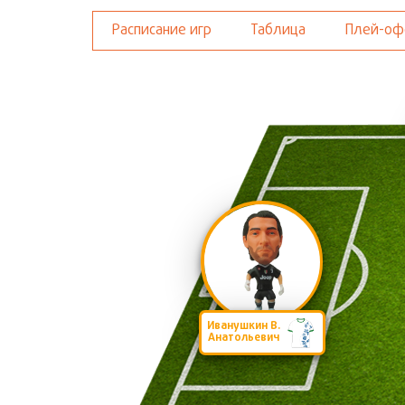
Расписание игр
Таблица
Плей-о
Иванушкин В.
Анатольевич