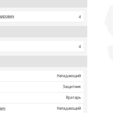
ширович
4
4
Нападающий
Защитник
Вратарь
вич
Нападающий