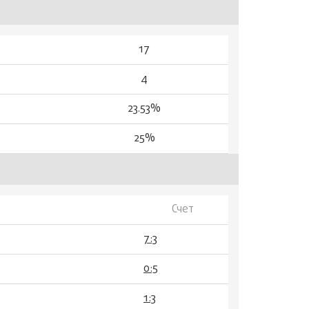
17
4
23.53%
25%
Счет
7:3
0:5
1:3