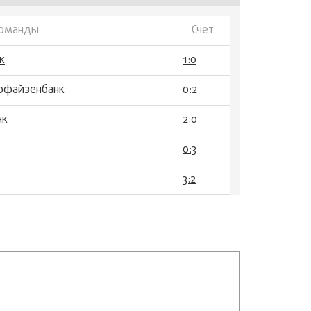
оманды
Счет
к
1:0
ффайзенбанк
0:2
нк
2:0
0:3
3:2