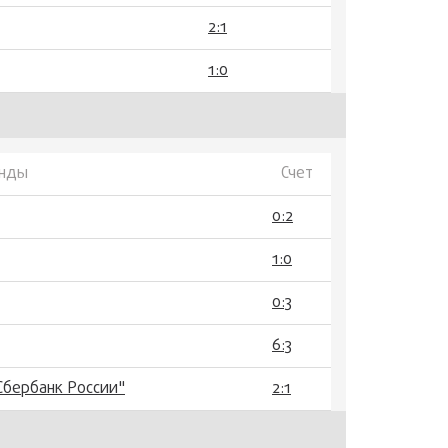
2:1
1:0
нды
Счет
0:2
1:0
0:3
6:3
Сбербанк России"
2:1