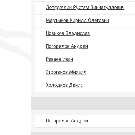
Лотфуллин Рустам Зиннатуллович
Мартынов Кирилл Олегович
Новиков Владислав
Погорелов Андрей
Раваев Иван
Строганов Михаил
Холодков Денис
Погорелов Андрей