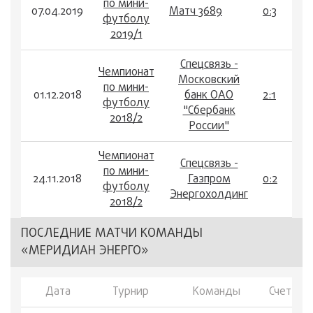
по мини-
07.04.2019
Матч 3689
0:3
футболу
2019/1
Спецсвязь -
Чемпионат
Московский
по мини-
01.12.2018
банк ОАО
2:1
футболу
"Сбербанк
2018/2
России"
Чемпионат
Спецсвязь -
по мини-
24.11.2018
Газпром
0:2
футболу
Энергохолдинг
2018/2
ПОСЛЕДНИЕ МАТЧИ КОМАНДЫ
«МЕРИДИАН ЭНЕРГО»
Дата
Турнир
Команды
Счет