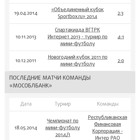
«Объединенный кубок
19.04.2014
2:3
Sportbox.ru» 2014
Спартакиада ВГТРК
10.11.2013
Интернет 2013 - турнир по
4:1
мини-футболу
Новогодний кубок 2011 по
10.12.2011
2:0
мини-футболу
ПОСЛЕДНИЕ МАТЧИ КОМАНДЫ
«МОСОБЛБАНК»
Дата
Турнир
Команды
Сч
Республиканская
Чемпионат по
Финансовая
18.05.2014
мини-футболу
0:1
Корпорация -
2014/1
Интер РАО