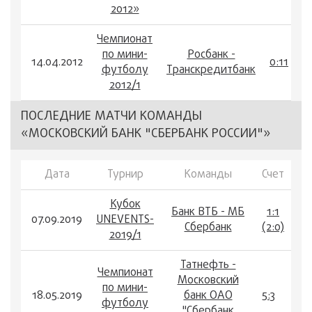
2012»
Чемпионат
по мини-
Росбанк -
14.04.2012
0:11
футболу
Транскредитбанк
2012/1
ПОСЛЕДНИЕ МАТЧИ КОМАНДЫ
«МОСКОВСКИЙ БАНК "СБЕРБАНК РОССИИ"»
Дата
Турнир
Команды
Счет
Кубок
Банк ВТБ - МБ
1:1
07.09.2019
UNEVENTS-
Сбербанк
(2:0)
2019/1
Татнефть -
Чемпионат
Московский
по мини-
18.05.2019
банк ОАО
5:3
футболу
"Сбербанк