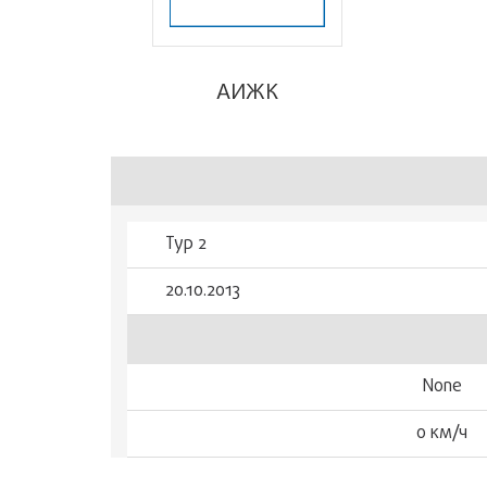
АИЖК
Тур 2
20.10.2013
None
0 км/ч