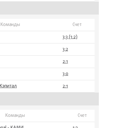
Команды
Счет
3:3 (1:2)
3:2
2:1
3:0
Кэпитал
2:1
Команды
Счет