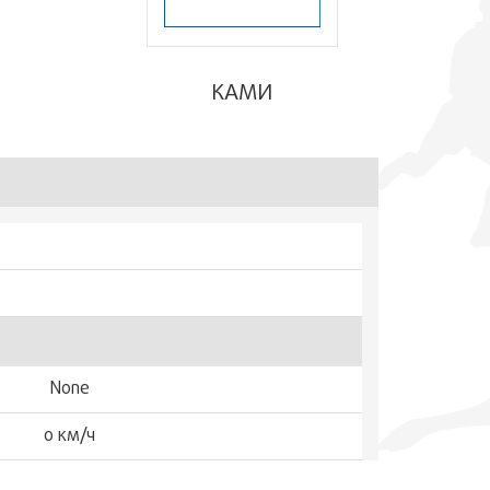
КАМИ
None
0 км/ч