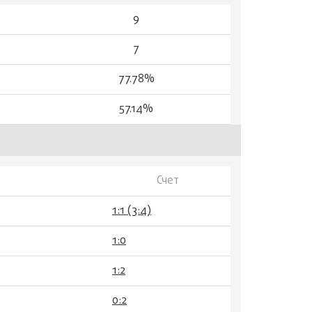
9
7
77.78%
57.14%
Счет
1:1 (3:4)
1:0
1:2
0:2