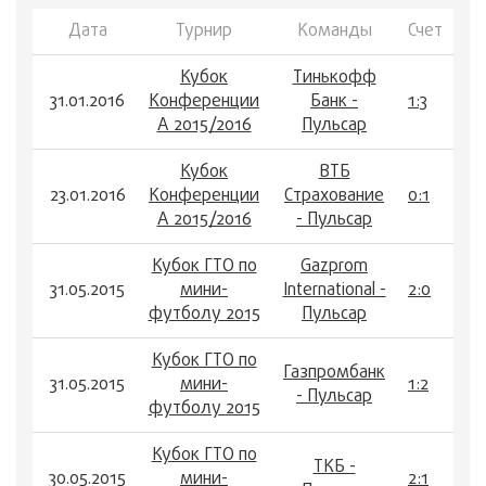
Дата
Турнир
Команды
Счет
Кубок
Тинькофф
31.01.2016
Конференции
Банк -
1:3
А 2015/2016
Пульсар
Кубок
ВТБ
23.01.2016
Конференции
Страхование
0:1
А 2015/2016
- Пульсар
Кубок ГТО по
Gazprom
31.05.2015
мини-
International -
2:0
футболу 2015
Пульсар
Кубок ГТО по
Газпромбанк
31.05.2015
мини-
1:2
- Пульсар
футболу 2015
Кубок ГТО по
ТКБ -
30.05.2015
мини-
2:1