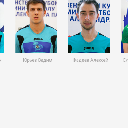
н
Юрьев Вадим
Фадеев Алексей
Е