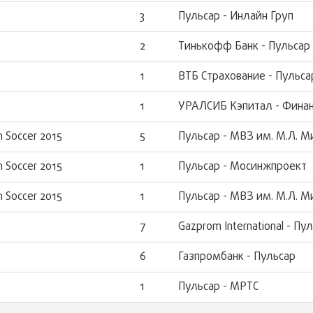
3
Пульсар - Инлайн Груп
2
Тинькофф Банк - Пульсар
1
ВТБ Страхование - Пульса
1
УРАЛСИБ Кэпитал - Финан
 Soccer 2015
5
Пульсар - МВЗ им. М.Л. М
 Soccer 2015
1
Пульсар - Мосинжпроект
 Soccer 2015
1
Пульсар - МВЗ им. М.Л. М
7
Gazprom International - Пу
6
Газпромбанк - Пульсар
1
Пульсар - МРТС