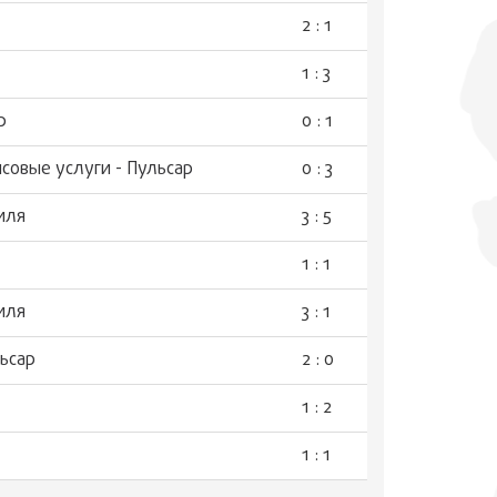
2 : 1
1 : 3
р
0 : 1
совые услуги - Пульсар
0 : 3
иля
3 : 5
1 : 1
иля
3 : 1
льсар
2 : 0
1 : 2
1 : 1